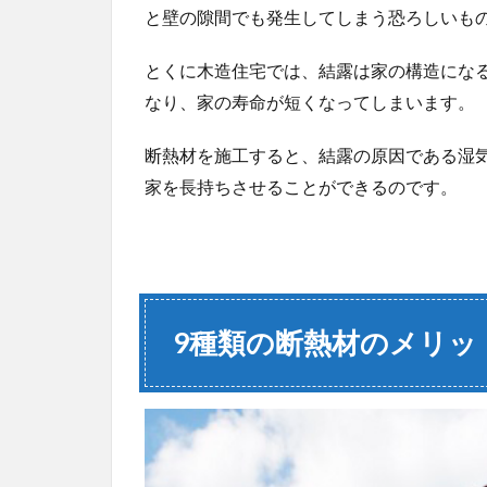
レン
と壁の隙間でも発生してしまう恐ろしいも
フォ
ーム
とくに木造住宅では、結露は家の構造にな
2.7
なり、家の寿命が短くなってしまいます。
押出
法ポ
断熱材を施工すると、結露の原因である湿
リス
チレ
家を長持ちさせることができるのです。
ンフ
ォー
ム
2.8
硬質
9種類の断熱材のメリッ
ウレ
タン
フォ
ーム
2.9
フェ