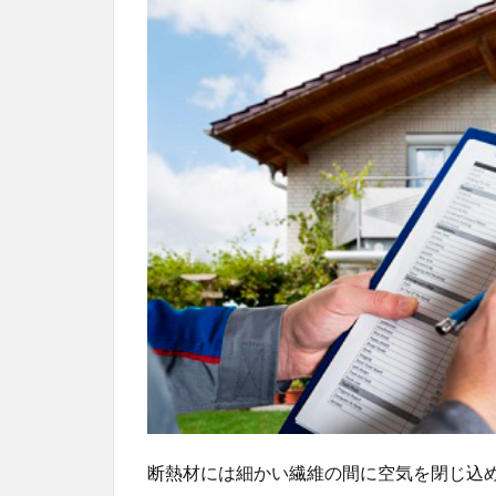
ノー
ルフ
ォー
ム
3
DIY・
ホー
ムセ
ンタ
ーに
もあ
る断
熱材
の選
び方
ポイ
ント
3.1
燃え
断熱材には細かい繊維の間に空気を閉じ込
にく