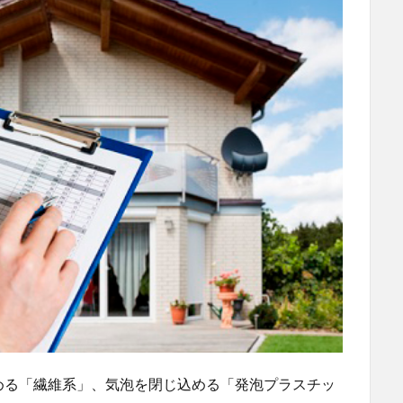
める「繊維系」、気泡を閉じ込める「発泡プラスチッ