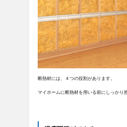
えら
れる
1.3
結露
が減
少
し、
家が
長持
ちす
る
2
断熱材には、４つの役割があります。
9種
類
マイホームに断熱材を用いる前にしっかり
の
断
熱
材
の
メ