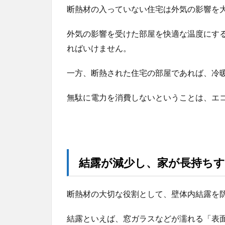
2.3
断熱材の入っていない住宅は外気の影響を
セル
ロー
外気の影響を受けた部屋を快適な温度にす
スフ
ァイ
ればいけません。
バー
一方、断熱された住宅の部屋であれば、冷
2.4
ウー
ルブ
無駄に電力を消費しないということは、エ
レス
2.5
炭化
コル
ク
結露が減少し、家が長持ち
2.6
ビー
断熱材の大切な役割として、壁体内結露を
ズ法
ポリ
結露といえば、窓ガラスなどが濡れる「表
スチ