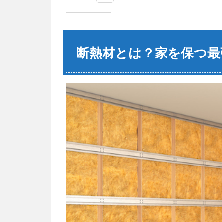
1
断熱
材と
は？
断熱材とは？家を保つ最
家を
保つ
最強
の役
割
1.1
温度
調節
がで
きる
1.2
エア
コン
費用
を抑