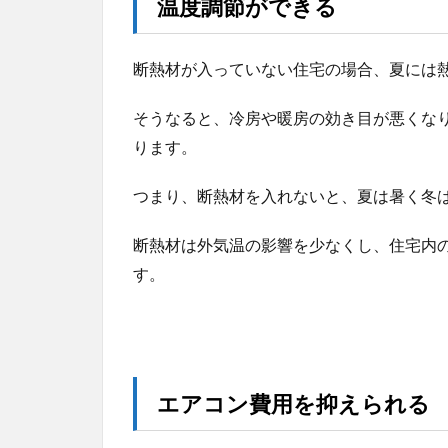
温度調節ができる
リ
ッ
ト
断熱材が入っていない住宅の場合、夏には
デ
メ
リ
そうなると、冷房や暖房の効き目が悪くな
ッ
ります。
ト
を
つまり、断熱材を入れないと、夏は暑く冬
比
較
断熱材は外気温の影響を少なくし、住宅内
2.1
す。
グラ
スウ
ール
2.2
ロッ
クウ
エアコン費用を抑えられる
ール