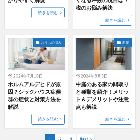
かりやすく解説
くなる坪数の境目は？
税のお悩み解決
続きを読む
続きを読む
おうちの悩み
新築
2024年7月18日
2024年8月3日
ホルムアルデヒドが原
中庭のある家の間取り
因？シックハウス症候
と種類を紹介！メリッ
群の症状と対策方法を
ト＆デメリットや注意
解説
点も解説
続きを読む
続きを読む
1
2
3
Next