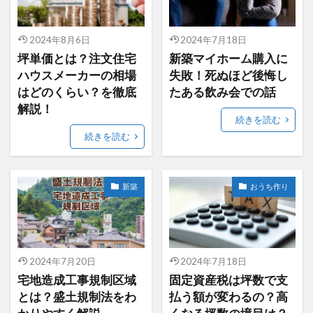
2024年8月6日
2024年7月18日
坪単価とは？注文住宅
新築マイホーム購入に
ハウスメーカーの相場
失敗！死ぬほど後悔し
はどのくらい？を徹底
たある飲み会での話
解説！
続きを読む
続きを読む
新築
おうち作り
2024年7月20日
2024年7月18日
宅地造成工事規制区域
固定資産税は坪数で支
とは？盛土規制法をわ
払う額が変わるの？高