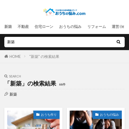
新築
不動産
住宅ローン
おうちの悩み
リフォーム
運営者情
HOME
"新築" の検索結果
SEARCH
「新築」の検索結果
66件
新築
おうち作り
おうちの悩み