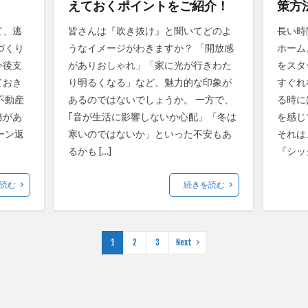
えておくポイントをご紹介！
策方
て、逃
皆さんは『吹き抜け』と聞いてどのよ
長い時
づくり
うなイメージがわきますか？ 「開放感
ホーム
今後支
がありおしゃれ」「家に光が行きわた
をスタ
ておき
り明るくなる」など、魅力的な印象が
すぐれ
不動産
あるのではないでしょうか。 一方で、
る時に
務があ
｢音が生活に影響しないか心配」「冬は
を感じ
ーン返
寒いのではないか」といった不安もあ
それは
るかも […]
『シック
読む
続きを読む
1
2
3
Next