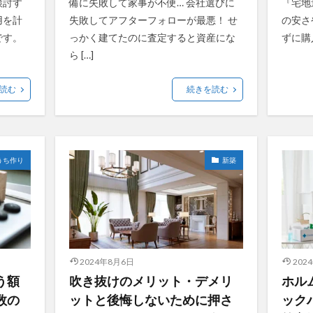
検討す
備に失敗して家事が不便… 会社選びに
『宅地
用を計
失敗してアフターフォローが最悪！ せ
の安さ
です。
っかく建てたのに査定すると資産にな
ずに購
ら […]
読む
続きを読む
うち作り
新築
2024年8月6日
202
う額
吹き抜けのメリット・デメリ
ホル
数の
ットと後悔しないために押さ
ック