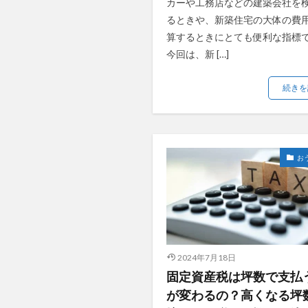
カーや工務店などの建築会社を
るときや、新築住宅の大体の費
算するときにとても便利な指標
今回は、新 […]
続きを
お
2024年7月18日
固定資産税は坪数で支払
が変わるの？高くなる坪