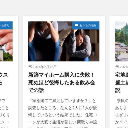
うち作り
おうちの悩み
2024年7月18日
202
ウス
新築マイホーム購入に失敗！
宅地
ら
死ぬほど後悔したある飲み会
盛土
での話
説
ジで
「家を建てて満足していますか？」と
景観の
たこと
調査したところ、なんと2人に1人が後
ありま
づくり
悔しているという結果でした。 住宅ロ
まざま
スメー
ーンが大変で生活が苦しい 間取りや設
か？ 