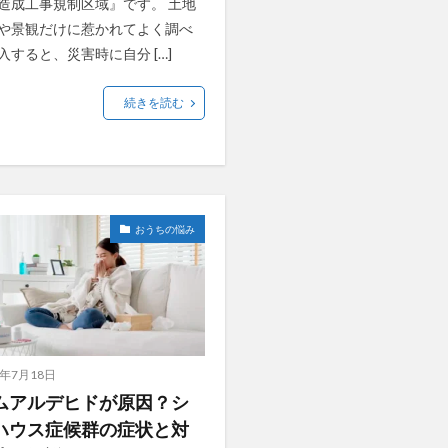
造成工事規制区域』です。 土地
や景観だけに惹かれてよく調べ
入すると、災害時に自分 […]
続きを読む
おうちの悩み
4年7月18日
ムアルデヒドが原因？シ
ハウス症候群の症状と対