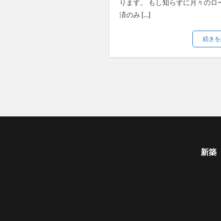
ります。 もし知らずに月々のロ
済のみ […]
続きを
新築