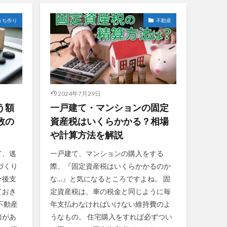
うち作り
不動産
2024年7月29日
う額
一戸建て・マンションの固定
数の
資産税はいくらかかる？相場
や計算方法を解説
て、逃
一戸建て、マンションの購入をする
づくり
際、『固定資産税はいくらかかるのか
今後支
な…』と気になるところですよね。 固
ておき
定資産税は、車の税金と同じように毎
不動産
年支払わなければいけない維持費のよ
務があ
うなもの。 住宅購入をすれば必ずつい